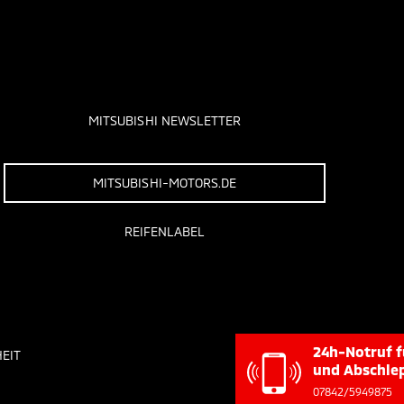
MITSUBISHI NEWSLETTER
MITSUBISHI-MOTORS.DE
REIFENLABEL
24h-N
EIT
und A
07842/