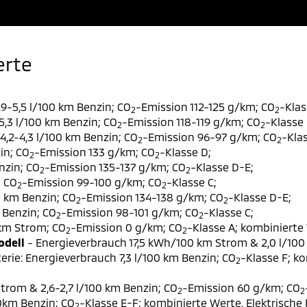
erte
9-5,5 l/100 km Benzin; CO
-Emission 112-125 g/km; CO
-Klas
2
2
,3 l/100 km Benzin; CO
-Emission 118-119 g/km; CO
-Klasse 
2
2
,2-4,3 l/100 km Benzin; CO
-Emission 96-97 g/km; CO
-Klas
2
2
in; CO
-Emission 133 g/km; CO
-Klasse D;
2
2
nzin; CO
-Emission 135-137 g/km; CO
-Klasse D-E;
2
2
; CO
-Emission 99-100 g/km; CO
-Klasse C;
2
2
0 km Benzin; CO
-Emission 134-138 g/km; CO
-Klasse D-E;
2
2
 Benzin; CO
-Emission 98-101 g/km; CO
-Klasse C;
2
2
 km Strom; CO
-Emission 0 g/km; CO
-Klasse A; kombinierte 
2
2
odell
- Energieverbrauch 17,5 kWh/100 km Strom & 2,0 l/100
erie: Energieverbrauch 7,3 l/100 km Benzin; CO
-Klasse F; k
2
trom & 2,6-2,7 l/100 km Benzin; CO
-Emission 60 g/km; CO
2
2
00km Benzin; CO
-Klasse E-F; kombinierte Werte. Elektrische
2