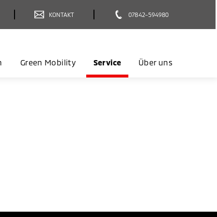
KONTAKT
07842–594980
n
Green Mobility
Service
Über uns